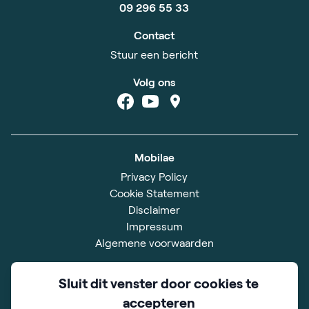
09 296 55 33
Contact
Stuur een bericht
Volg ons
Mobilae
Privacy Policy
Cookie Statement
Disclaimer
Impressum
Algemene voorwaarden
Showroom
Sluit dit venster door cookies te
Xavier De Cocklaan 42
accepteren
9831 Deurle