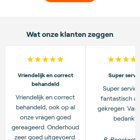
Wat onze klanten zeggen
5
out of 5 stars
5
out o
Vriendelijk en correct
Super servi
behandeld
Super servic
Vriendelijk en correct
fantastisch a
behandeld, ook op al
gekregen. Van 
onze vragen goed
bedankt.
gereageerd. Onderhoud
zeer goed uitgevoerd.
B. Boeckxsta