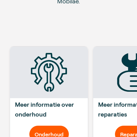
Mobilae.
Meer informatie over
Meer informat
onderhoud
reparaties
Onderhoud
Repara