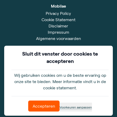
Mobilae
Privacy Policy
Cookie Statement
Disclaimer
Impressum
Algemene voorwaarden
Showroom
Sluit dit venster door cookies te
Xavier De Cocklaan 42
accepteren
9831 Deurle
BE 0828.528.567
Wij gebruiken cookies om u de beste ervaring op
Openingstijden
onze site te bieden. Meer informatie vindt u in de
ma. t/m vr. 09.00-17.00 uur
cookie statement.
zaterdag 10.00-16.00 uur
Zondag gesloten
Accepteren
Voorkeuren aanpassen
© copyright Mobilae
2026