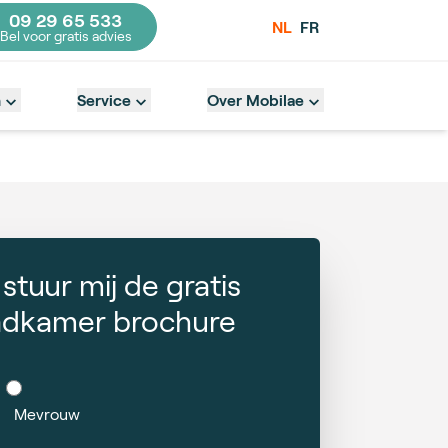
09 29 65 533
NL
FR
Bel voor gratis advies
act number
n
Service
Over Mobilae
, stuur mij de gratis
dkamer brochure
Mevrouw