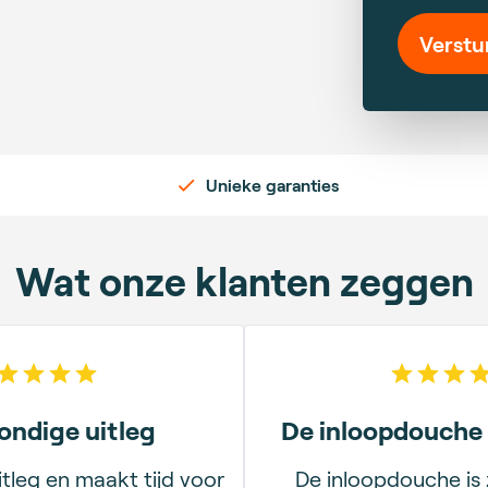
Verstu
Unieke garanties
Wat onze klanten zeggen
5
out of 5 stars
5
out
ondige uitleg
De inloopdouche 
tleg en maakt tijd voor
De inloopdouche is