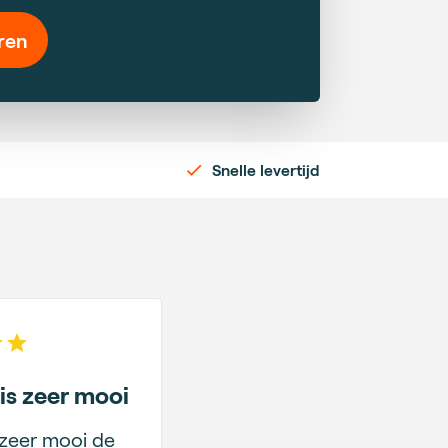
ren
Snelle levertijd
 of 5 stars
is zeer mooi
 zeer mooi de