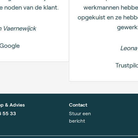
e noden van de klant.
werkmannen hebben 
opgekuist en ze hebb
gewerk
n Vaernewijck
Google
Leona
Trustpil
p & Advies
Contact
6 55 33
Stuur een
bericht