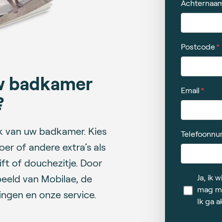
Achternaa
Postcode
uw badkamer
Email
?
k van uw badkamer. Kies
Telefoonn
oer of andere extra’s als
t of douchezitje. Door
Ja, ik 
beeld van Mobilae, de
mag mi
ngen en onze service.
Ik ga 