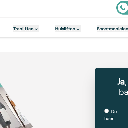
Cont
Trapliften
Huisliften
Scootmobiele
Ja
ba
De
heer