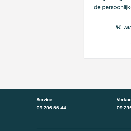
de persoonlijk
M. va
Service
Verkoo
09 296 55 44
09 29