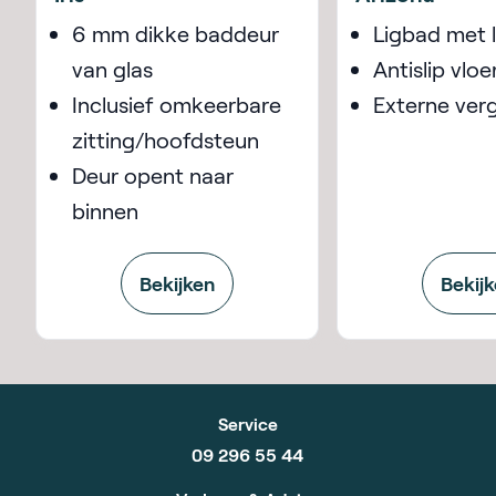
6 mm dikke baddeur
Ligbad met 
van glas
Antislip vloe
Inclusief omkeerbare
Externe ver
zitting/hoofdsteun
Deur opent naar
binnen
Bekijken
Bekij
Service
09 296 55 44