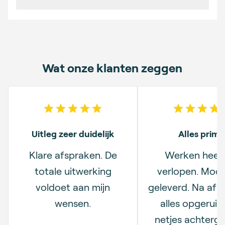
Wat onze klanten zeggen
5
out of 5 stars
5
out o
Uitleg zeer duidelijk
Alles prima
Klare afspraken. De
Werken heel 
totale uitwerking
verlopen. Mooi
voldoet aan mijn
geleverd. Na afl
wensen.
alles opgerui
netjes achterge