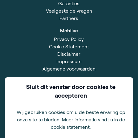
Garanties
Veelgestelde vragen
Partners
Mobilae
Privacy Policy
Cookie Statement
Disclaimer
Impressum
Algemene voorwaarden
Showroom
Sluit dit venster door cookies te
Xavier De Cocklaan 42
accepteren
9831 Deurle
BE 0828.528.567
Wij gebruiken cookies om u de beste ervaring op
Openingstijden
onze site te bieden. Meer informatie vindt u in de
ma. t/m vr. 09.00-17.00 uur
cookie statement.
zaterdag 10.00-16.00 uur