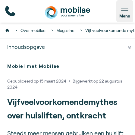
Open
Menu
Over mobilae
Magazine
Vijf veelvoorkomende myth
Home
Inhoudsopgave
Mobiel met Mobilae
Gepubliceerd op
15 maart 2024
🞄
Bijgewerkt op
22 augustus
2024
Vijfveelvoorkomendemythes
over huisliften, ontkracht
Steeds meer mensen gebruiken een huislift