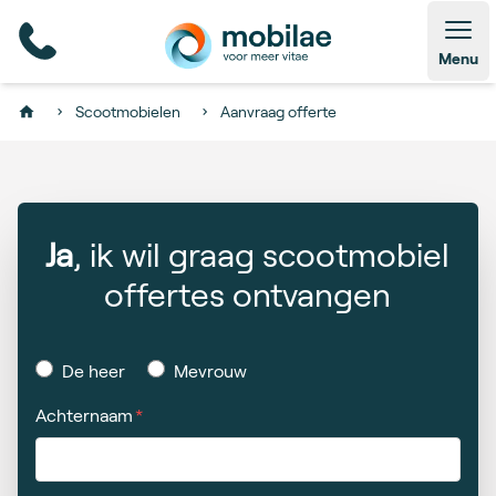
Open
Menu
Scootmobielen
Aanvraag offerte
Home
Ja
, ik wil graag scootmobiel
offertes ontvangen
De heer
Mevrouw
Achternaam