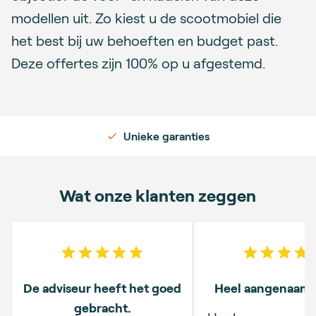
modellen uit. Zo kiest u de scootmobiel die
het best bij uw behoeften en budget past.
Deze offertes zijn 100% op u afgestemd.
Unieke garanties
Wat onze klanten zeggen
5
out of 5 stars
5
out o
De adviseur heeft het goed
Heel aangenaam v
gebracht.