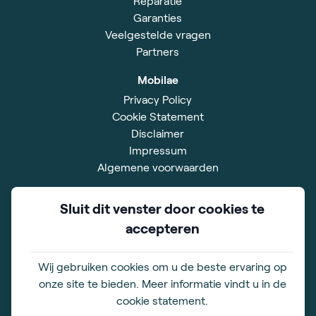
Reparatie
Garanties
Veelgestelde vragen
Partners
Mobilae
Privacy Policy
Cookie Statement
Disclaimer
Impressum
Algemene voorwaarden
Showroom
Sluit dit venster door cookies te
Xavier De Cocklaan 42
accepteren
9831 Deurle
BE 0828.528.567
Wij gebruiken cookies om u de beste ervaring op
Openingstijden
onze site te bieden. Meer informatie vindt u in de
ma. t/m vr. 09.00-17.00 uur
cookie statement.
zaterdag 10.00-16.00 uur