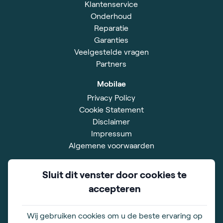
Klantenservice
Onderhoud
Reparatie
Garanties
Veelgestelde vragen
Partners
Mobilae
Privacy Policy
Cookie Statement
Disclaimer
Impressum
Algemene voorwaarden
Showroom
Sluit dit venster door cookies te
Xavier De Cocklaan 42
accepteren
9831 Deurle
BE 0828.528.567
Wij gebruiken cookies om u de beste ervaring op
Openingstijden