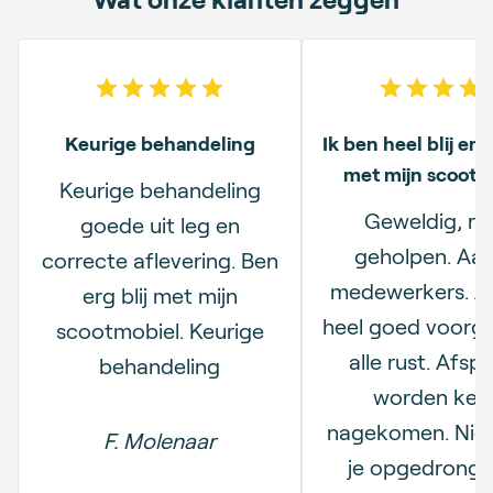
5
out of 5 stars
5
out o
Keurige behandeling
Ik ben heel blij en
met mijn scootm
Keurige behandeling
Geweldig, ru
goede uit leg en
geholpen. Aar
correcte aflevering. Ben
medewerkers. Je
erg blij met mijn
heel goed voorgel
scootmobiel. Keurige
alle rust. Afsp
behandeling
worden keur
nagekomen. Nie
F. Molenaar
je opgedronge