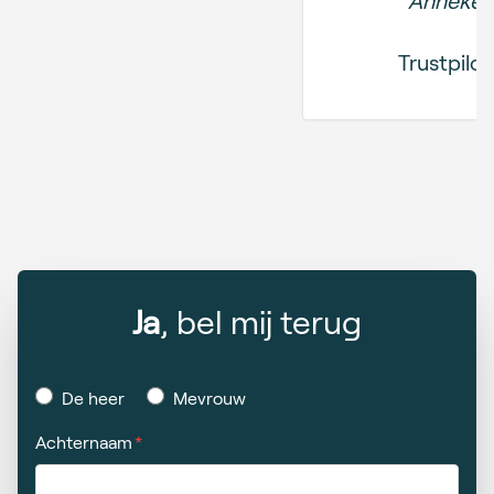
Trustpilot
Ja
, bel mij terug
De heer
Mevrouw
Achternaam