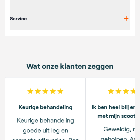
Service
Wat onze klanten zeggen
5
out of 5 stars
5
out o
Keurige behandeling
Ik ben heel blij en
met mijn scootm
Keurige behandeling
Geweldig, ru
goede uit leg en
geholpen. Aar
correcte aflevering. Ben