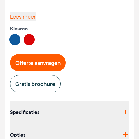
Lees meer
Kleuren
Choose a color
#0e5a9e
#db0507
Offerte aanvragen
Gratis brochure
Additional details
Specificaties
Opties