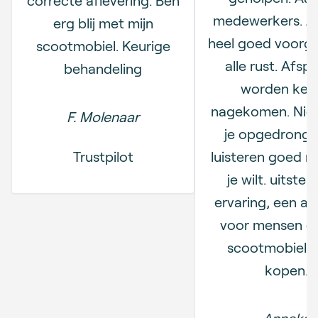
medewerkers. Je
erg blij met mijn
heel goed voorgel
scootmobiel. Keurige
alle rust. Afsp
behandeling
worden keur
nagekomen. Nie
F. Molenaar
je opgedronge
Trustpilot
luisteren goed n
je wilt. uitste
ervaring, een a
voor mensen di
scootmobiel w
kopen.
Anneke