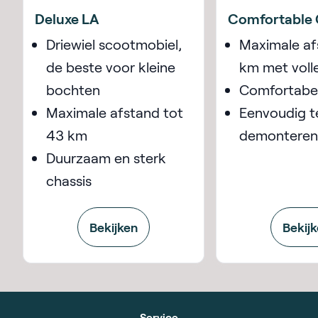
Deluxe LA
Comfortable 
Driewiel scootmobiel,
Maximale af
de beste voor kleine
km met voll
bochten
Comfortabel
Maximale afstand tot
Eenvoudig t
43 km
demonteren
Duurzaam en sterk
chassis
Bekijken
Bekij
Service