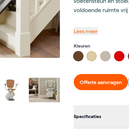
voetensteun en stoel
voldoende ruimte vrij
Lees meer
Kleuren
Choose a color
#67432b
#ddcba4
#c5b9ac
#db
Offerte aanvragen
Additional d
Specificaties