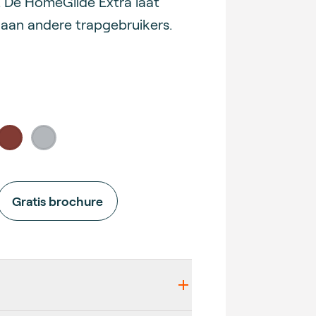
. De HomeGlide Extra laat
 aan andere trapgebruikers.
0507
#823b34
#b3b7bb
Gratis brochure
etails