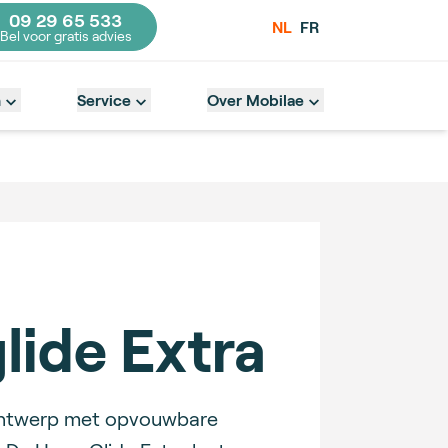
09 29 65 533
NL
FR
Bel voor gratis advies
act number
n
Service
Over Mobilae
ide Extra
ontwerp met opvouwbare