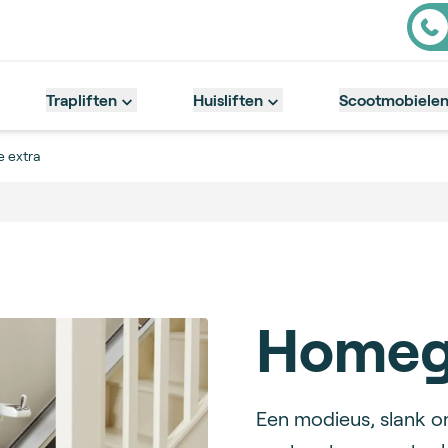
Cont
Trapliften
Huisliften
Scootmobiele
 extra
Homegl
Description
Een modieus, slank 