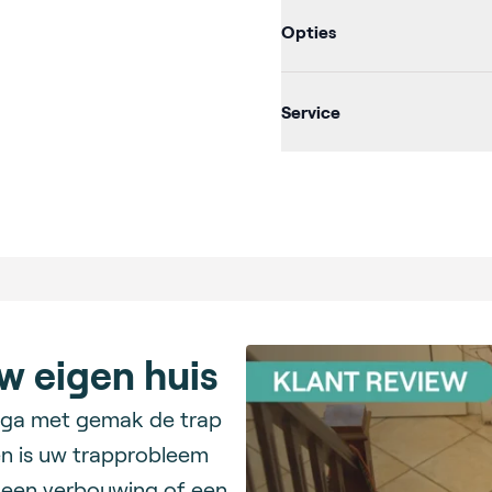
Opties
Service
uw eigen huis
en ga met gemak de trap
en is uw trapprobleem
n een verbouwing of een