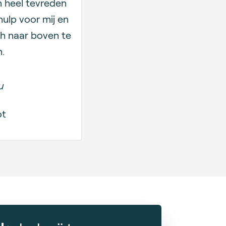
n heel tevreden
hulp voor mij en
h naar boven te
.
u
ot