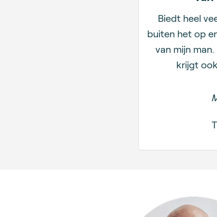
Biedt heel ve
buiten het op e
van mijn man. 
krijgt oo
M
T