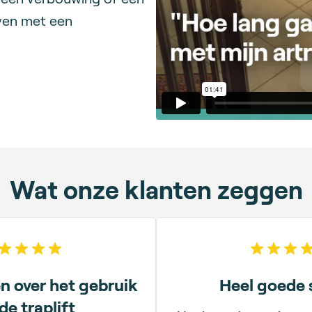
jven met een
Wat onze klanten zeggen
5
out of 5 stars
5
out
n over het gebruik
Heel goede 
de traplift