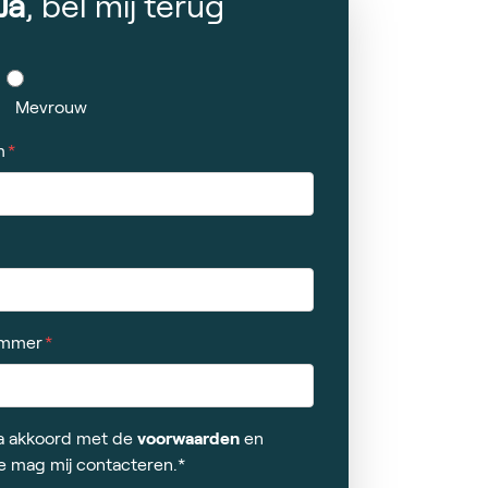
Ja
, bel mij terug
Mevrouw
m
ummer
 ga akkoord met de
voorwaarden
en
e mag mij contacteren.*