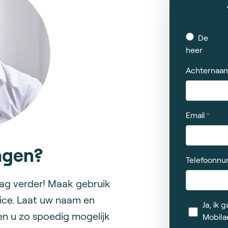
De
heer
Achternaa
Email
agen?
Telefoonn
aag verder! Maak gebruik
ice. Laat uw naam en
Ja, ik
en u zo spoedig mogelijk
Mobila