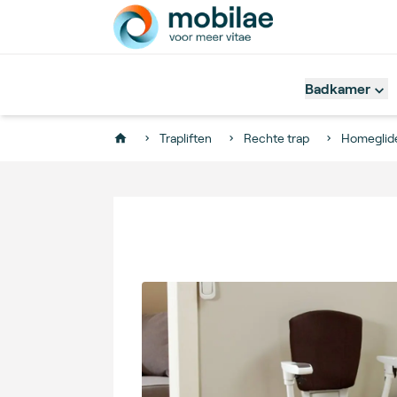
Badkamer
Trapliften
Rechte trap
Homeglide
Home