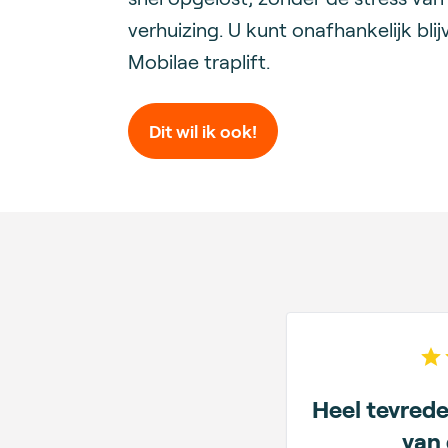
verhuizing. U kunt onafhankelijk bli
Mobilae traplift.
Dit wil ik ook!
Heel tevrede
van 