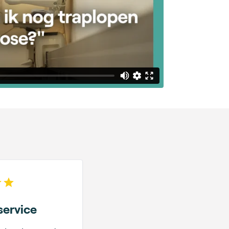
 of 5 stars
service