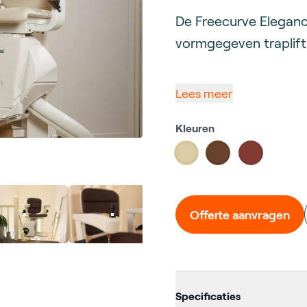
Description
De Freecurve Eleganc
vormgegeven traplift 
Lees meer
Kleuren
Choose a color
#ddcba4
#67432b
#823b34
Offerte aanvragen
Additional d
Specificaties