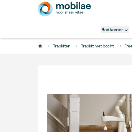
Badkamer
Trapliften
Traplift met bocht
Fre
Home