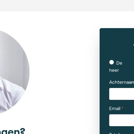
De
heer
Achternaa
Email
agen?