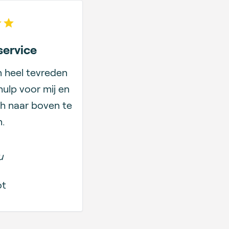
 of 5 stars
service
n heel tevreden
hulp voor mij en
h naar boven te
.
u
ot