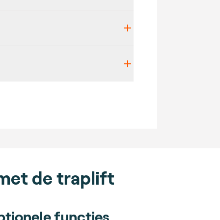
et de traplift
tionele functies