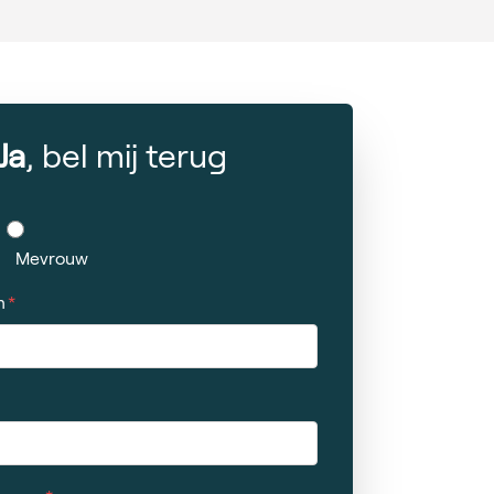
Ja
, bel mij terug
Mevrouw
m