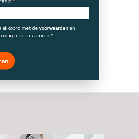
ummer
 ga akkoord met de
voorwaarden
en
e mag mij contacteren.*
ren