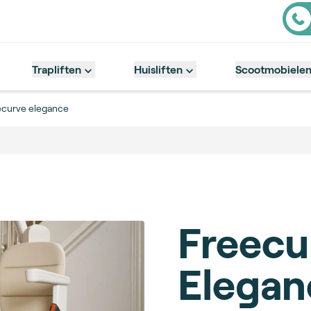
Cont
Trapliften
Huisliften
Scootmobiele
ecurve elegance
Freecu
Elegan