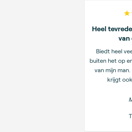
Heel tevrede
van 
Biedt heel ve
buiten het op e
van mijn man. 
krijgt oo
M
T