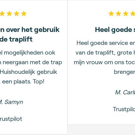
5
out of 5 stars
5
out
n over het gebruik
Heel goede 
de traplift
Heel goede service e
el mogelijkheden ook
van de traplift, grote 
n neergaan met de trap
mijn vrouw om ons toc
Huishoudelijk gebruik
brengen
k een plaats. Top!
M. Carl
. Samyn
Trustpil
rustpilot