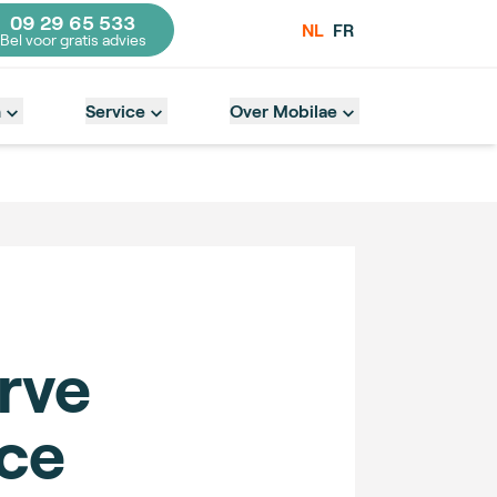
09 29 65 533
NL
FR
Bel voor gratis advies
act number
n
Service
Over Mobilae
rve
ce